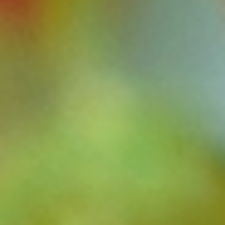
私たちについて
2024.06.25
ほうとう
Category:
包装資材・卸販売事業
ほうとう
地場産品卸販売事業
取り扱い商品
お役立ちコラム
会社概要
お知らせ