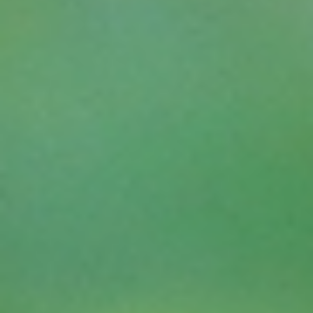
質問
ほうとう
【ほうとう】あと少しの寄附額
にぴったり！
ミネラルウォーター
四季の水 “定期便”
コラム一覧