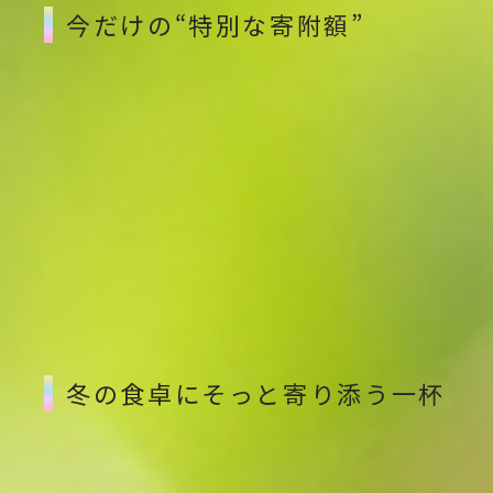
今だけの“特別な寄附額”
現在、楽天ふるさと納税にて
、通常よりも申し込みや
すい寄附額で受付中です。
🔗【楽天ふるさと納税】 八ヶ岳 もっちり 幅広麺 ほ
うとう 【2人前】
※期間限定寄附額【2人前】
寄附額・在庫は変動する場合があります。お申込み前に返礼
品ページにてご確認ください。
冬の食卓にそっと寄り添う一杯
幅広麺の満足感と、2人前という手軽さで、寄附初心
者からリピーターまで幅広く選ばれている返礼品で