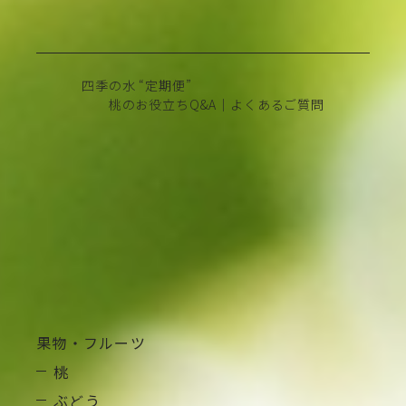
四季の水 “定期便”
桃のお役立ちQ&A｜よくあるご質問
Search
Category
私たちについて
果物・フルーツ
桃
包装資材・卸販売事業
ぶどう