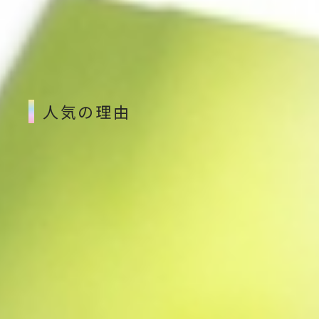
が、
山梨県・北杜市の人気返礼品《もっちり幅広麺ほ
うとう(2人前)》
です。
冬だけの “選びやすい寄附額” で登場しています。
人気の理由
① 13mmの超幅広もっちり麺
・煮込んでもコシが残る、希少な“超幅広麺”
・もちもち感が続き、満足感しっかり
② 味噌の旨みが沁みる冬のごちそう
・身体がぽかぽか温まる味噌仕立て
・野菜を足すだけで“あと一品”が完成
③ 2人前で使いやすいちょうど良さ