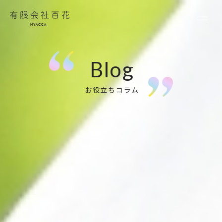
有限会社百花
お役立ちコラム
ほうとう
POSTED . 2025.12.04
【ほうとう】あと少しの寄附額
にぴったり！