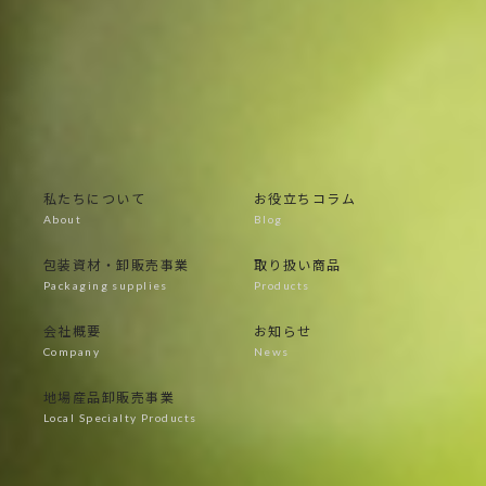
TEL：055-269-3366
定休日：土日・祝日・年末年始・他
営業時間：9：00～17：00
私たちについて
お役立ちコラム
包装資材・卸販売事業
取り扱い商品
会社概要
お知らせ
地場産品卸販売事業