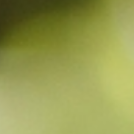
桃
桃のお役立ちQ&A｜よくあるご
質問
ほうとう
【ほうとう】あと少しの寄附額
にぴったり！
ミネラルウォーター
四季の水 “定期便”
コラム一覧