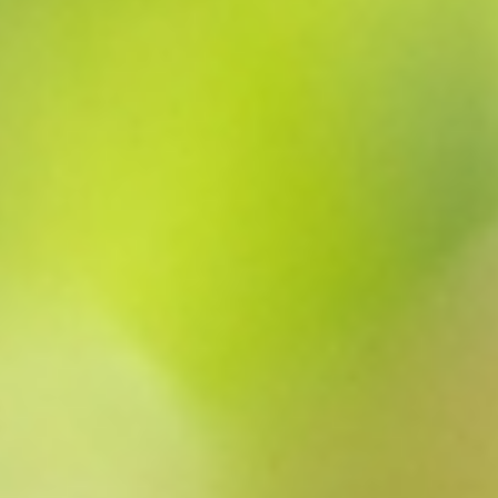
また、粒ごとの食感の差が少なく、どこから食べても
同じようなみずみずしさを味わえるのも特徴です。
小さなお子様やご高齢の方にも安心しておすすめでき
ます。
百花からひとこと
“種なし”は、食べやすさだけでなく、ぶどう本来の香
りや果汁感を素直に楽しめる魅力があります。
旬の季節には、一房を食卓に置くだけで、家族や仲間
との時間を華やかに彩ります。
どうぞ、この季節ならではの贅沢をお楽しみくださ
い。