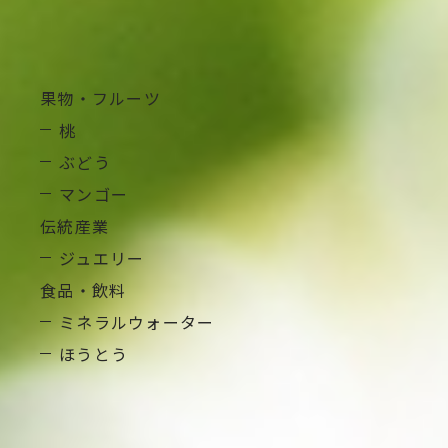
Category
果物・フルーツ
桃
ぶどう
マンゴー
私たちについて
伝統産業
ジュエリー
包装資材・卸販売事業
食品・飲料
ミネラルウォーター
地場産品卸販売事業
ほうとう
取り扱い商品
お役立ちコラム