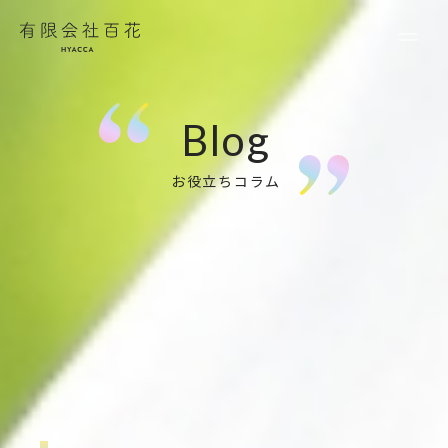
有限会社百花
お役立ちコラム
ぶどう
POSTED . 2025.08.10
手軽で美味しい 「種なし」ぶど
う