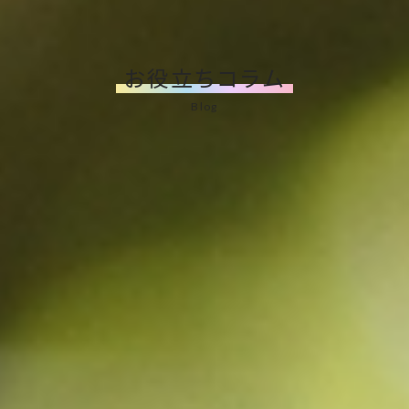
お役立ちコラム
桃
桃のお役立ちQ&A｜よくあるご
質問
ほうとう
【ほうとう】あと少しの寄附額
にぴったり！