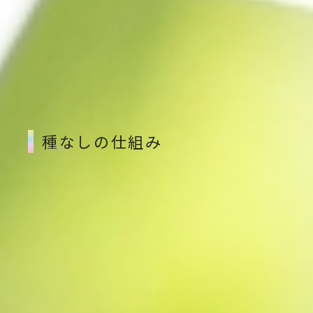
種なしぶどうは、子どもから大人まで幅広く愛される
存在です。
食べやすさの裏側には、果樹農家が手間を惜しまない
栽培技術が隠れています。
種なしの仕組み
種なしぶどうは、開花期に「ジベレリン処理」と呼ば
れる植物由来のホルモン処理を行い、種の形成を抑え
て果実を成長させます。
これにより、粒の内部まで均一に果肉が詰まり、なめ
らかな口当たりが生まれます。
種を取り除く手間がないため、家族や来客の場でも気
軽に楽しめます。